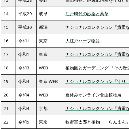
13
平成28
長野
高山植物、絶滅危惧種を守るた
14
平成29
岐阜
江戸時代の妙薬と薬草
15
平成30
新潟
ナショナルコレクション「貴重
16
令和1
東京
大江戸ハーブ物語
17
令和1
東京
ナショナルコレクション「貴重
18
令和3
WEB
植物園とガーデニング 「その歴
19
令和4
東京 WEB
ナショナルコレクション「守り
20
令和4
WEB
夏休みオンライン食虫植物展
21
令和4
京都
ナショナルコレクション「貴重
22
令和5
東京
牧野富太郎と植物 「らんまん