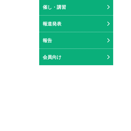
催し・講習
報道発表
報告
会員向け