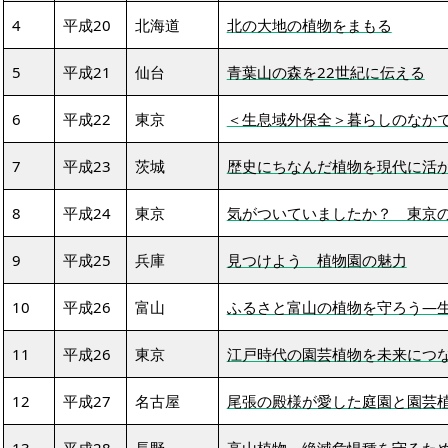
4
平成20
北海道
北の大地の植物をまもる
5
平成21
仙台
青葉山の森を22世紀に伝える
6
平成22
東京
＜生息域外保全＞暮らしのなか
7
平成23
茨城
歴史にちなんだ植物を現代に活
8
平成24
東京
気がついていましたか？ 東京
9
平成25
兵庫
見つけよう 植物園の魅力
10
平成26
富山
ふるさと富山の植物を守ろう―
11
平成26
東京
江戸時代の園芸植物を未来につ
12
平成27
名古屋
尾張の殿様が愛した庭園と園芸