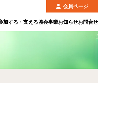
会員ページ
さつ
日本植物園協会誌
参加する・支える
協会事業
お知らせ
お問合せ
入会案内
協会表彰
ご寄附のお願い
出版物のご案内
資料
事業成果の公開
YouTube公式チャンネル