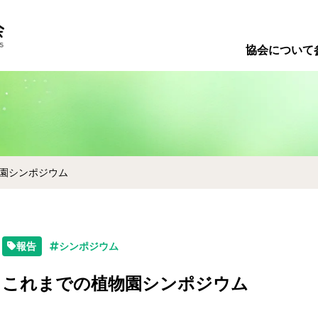
会長あい
協会について
協会概要
事業内容
情報公開
園シンポジウム
報告
シンポジウム
これまでの植物園シンポジウム