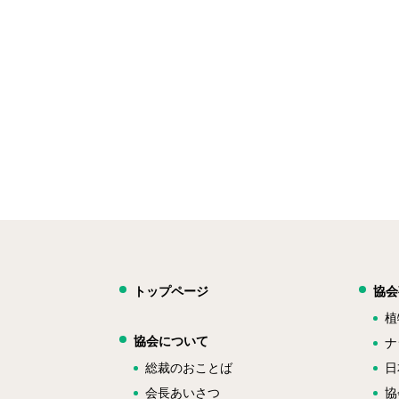
トップページ
協会
植
協会について
ナ
総裁のおことば
日
会長あいさつ
協